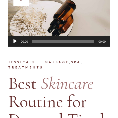
Audio
00:00
00:00
Player
JESSICA B.
MASSAGE
SPA
TREATMENTS
Best
Skincare
Routine for